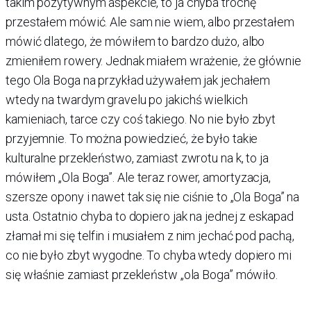
takim pozytywnym aspekcie, to ja chyba trochę
przestałem mówić. Ale sam nie wiem, albo przestałem
mówić dlatego, że mówiłem to bardzo dużo, albo
zmieniłem rowery. Jednak miałem wrażenie, że głównie
tego Ola Boga na przykład używałem jak jechałem
wtedy na twardym gravelu po jakichś wielkich
kamieniach, tarce czy coś takiego. No nie było zbyt
przyjemnie. To można powiedzieć, że było takie
kulturalne przekleństwo, zamiast zwrotu na k, to ja
mówiłem „Ola Boga”. Ale teraz rower, amortyzacja,
szersze opony i nawet tak się nie ciśnie to „Ola Boga” na
usta. Ostatnio chyba to dopiero jak na jednej z eskapad
złamał mi się telfin i musiałem z nim jechać pod pachą,
co nie było zbyt wygodne. To chyba wtedy dopiero mi
się właśnie zamiast przekleństw „ola Boga” mówiło.