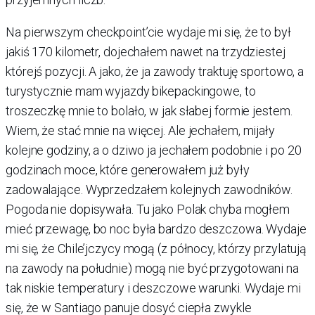
Na pierwszym checkpoint’cie wydaje mi się, że to był
jakiś 170 kilometr, dojechałem nawet na trzydziestej
którejś pozycji. A jako, że ja zawody traktuję sportowo, a
turystycznie mam wyjazdy bikepackingowe, to
troszeczkę mnie to bolało, w jak słabej formie jestem.
Wiem, że stać mnie na więcej. Ale jechałem, mijały
kolejne godziny, a o dziwo ja jechałem podobnie i po 20
godzinach moce, które generowałem już były
zadowalające. Wyprzedzałem kolejnych zawodników.
Pogoda nie dopisywała. Tu jako Polak chyba mogłem
mieć przewagę, bo noc była bardzo deszczowa. Wydaje
mi się, że Chile’jczycy mogą (z północy, którzy przylatują
na zawody na południe) mogą nie być przygotowani na
tak niskie temperatury i deszczowe warunki. Wydaje mi
się, że w Santiago panuje dosyć ciepła zwykle