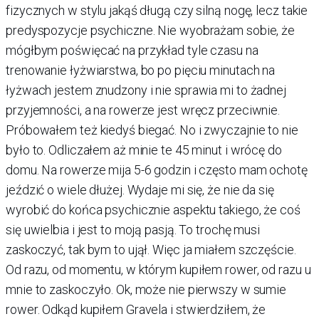
fizycznych w stylu jakąś długą czy silną nogę, lecz takie
predyspozycje psychiczne. Nie wyobrażam sobie, że
mógłbym poświęcać na przykład tyle czasu na
trenowanie łyżwiarstwa, bo po pięciu minutach na
łyżwach jestem znudzony i nie sprawia mi to żadnej
przyjemności, a na rowerze jest wręcz przeciwnie.
Próbowałem też kiedyś biegać. No i zwyczajnie to nie
było to. Odliczałem aż minie te 45 minut i wrócę do
domu. Na rowerze mija 5-6 godzin i często mam ochotę
jeździć o wiele dłużej. Wydaje mi się, że nie da się
wyrobić do końca psychicznie aspektu takiego, że coś
się uwielbia i jest to moją pasją. To trochę musi
zaskoczyć, tak bym to ujął. Więc ja miałem szczęście.
Od razu, od momentu, w którym kupiłem rower, od razu u
mnie to zaskoczyło. Ok, może nie pierwszy w sumie
rower. Odkąd kupiłem Gravela i stwierdziłem, że