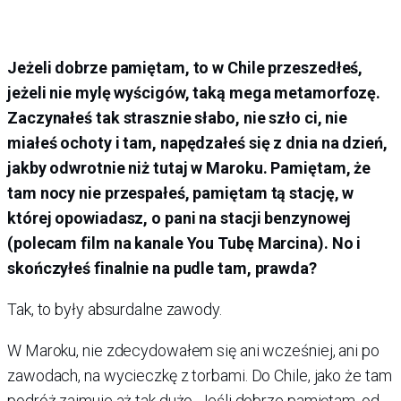
Jeżeli dobrze pamiętam, to w Chile przeszedłeś,
jeżeli nie mylę wyścigów, taką mega metamorfozę.
Zaczynałeś tak strasznie słabo, nie szło ci, nie
miałeś ochoty i tam, napędzałeś się z dnia na dzień,
jakby odwrotnie niż tutaj w Maroku. Pamiętam, że
tam nocy nie przespałeś, pamiętam tą stację, w
której opowiadasz, o pani na stacji benzynowej
(polecam film na kanale You Tubę Marcina). No i
skończyłeś finalnie na pudle tam, prawda?
Tak, to były absurdalne zawody.
W Maroku, nie zdecydowałem się ani wcześniej, ani po
zawodach, na wycieczkę z torbami. Do Chile, jako że tam
podróż zajmuje aż tak dużo. Jeśli dobrze pamiętam, od